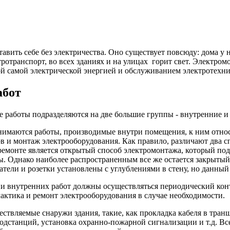
ить себе без электричества. Оно существует повсюду: дома у н
тротранспорт, во всех зданиях и на улицах горит свет. Электро
ой самой электрической энергией и обслуживанием электротехни
абот
 работы подразделяются на две большие группы - внутренние и
маются работы, производимые внутри помещения, к ним относят
в и монтаж электрооборудования. Как правило, различают два с
емонте является открытый способ электромонтажа, который подр
ы. Однако наиболее распространенным все же остается закрытый
атели и розетки установлены с углублениями в стену, но данный
ии внутренних работ должны осуществляться периодический конт
актика и ремонт электрооборудования в случае необходимости.
вляемые снаружи здания, такие, как прокладка кабеля в транше
одстанций, установка охранно-пожарной сигнализации и т.д. В