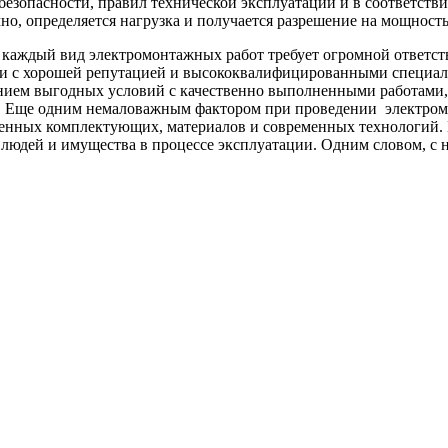
езопасности, правил технической эксплуатации и в соответстви
но, определяется нагрузка и получается разрешение на мощность
 каждый вид электромонтажных работ требует огромной ответс
ии с хорошей репутацией и высококвалифицированными специа
ием выгодных условий с качественно выполненными работами, 
г. Еще одним немаловажным фактором при проведении электром
твенных комплектующих, материалов и современных технологий. 
ь людей и имущества в процессе эксплуатации. Одним словом, 