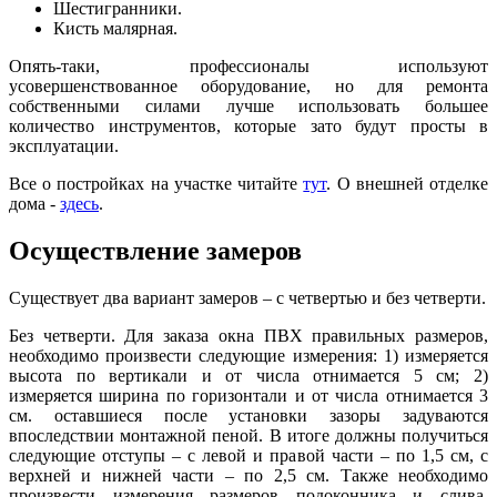
Шестигранники.
Кисть малярная.
Опять-таки, профессионалы используют
усовершенствованное оборудование, но для ремонта
собственными силами лучше использовать большее
количество инструментов, которые зато будут просты в
эксплуатации.
Все о постройках на участке читайте
тут
. О внешней отделке
дома -
здесь
.
Осуществление замеров
Существует два вариант замеров – с четвертью и без четверти.
Без четверти. Для заказа окна ПВХ правильных размеров,
необходимо произвести следующие измерения: 1) измеряется
высота по вертикали и от числа отнимается 5 см; 2)
измеряется ширина по горизонтали и от числа отнимается 3
см. оставшиеся после установки зазоры задуваются
впоследствии монтажной пеной. В итоге должны получиться
следующие отступы – с левой и правой части – по 1,5 см, с
верхней и нижней части – по 2,5 см. Также необходимо
произвести измерения размеров подоконника и слива.